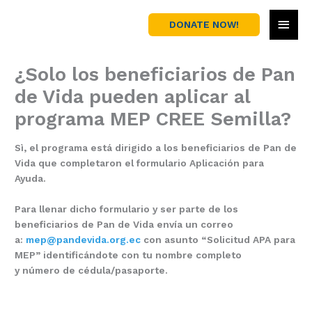
Skip
MAI
to
DONATE NOW!
content
MEN
¿Solo los beneficiarios de Pan
de Vida pueden aplicar al
programa MEP CREE Semilla?
Sì
,
el programa está dirigido a los beneficiarios de Pan de
Vida que completaron el formulario Aplicación para
Ayuda.
Para llenar dicho formulario y ser parte de los
beneficiarios de Pan de Vida envía un correo
a
:
mep@pandevida.org.ec
con asunto “Solicitud APA para
MEP”
identificándote
con tu
nombre
completo
y
número
de
cédula
/
pasaporte
.