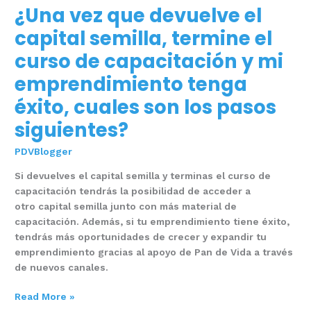
¿Una vez que devuelve el
¿Una
vez
capital semilla, termine el
que
curso de capacitación y mi
devuelve
el
emprendimiento tenga
capital
éxito, cuales son los pasos
semilla,
termine
siguientes?
el
curso
PDVBlogger
de
Si devuelves el capital semilla y terminas el curso de
capacitación
capacitación tendrás la posibilidad de acceder a
y
otro capital semilla junto con más material de
mi
capacitación. Además, si tu emprendimiento tiene éxito,
emprendimiento
tendrás más oportunidades de crecer y expandir tu
tenga
emprendimiento gracias al apoyo de Pan de Vida a través
éxito,
de nuevos canales.
cuales
son
Read More »
los