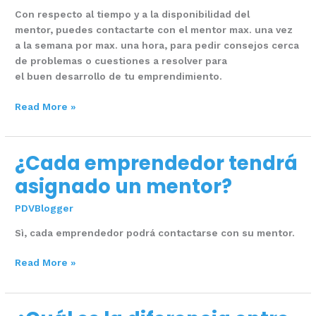
mi
Con respecto al tiempo y a la disponibilidad del
mentor?
mentor, puedes contactarte con el mentor max. una vez
a la semana por max. una hora, para pedir consejos cerca
de problemas o cuestiones a resolver para
el buen desarrollo de tu emprendimiento.
Read More »
¿Cada emprendedor tendrá
¿Cada
emprendedor
asignado un mentor?
tendrá
asignado
PDVBlogger
un
Sì, cada emprendedor podrá contactarse con su mentor.
mentor?
Read More »
¿Cuál