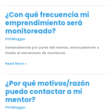
pasos
siguientes?
¿Con qué frecuencia mi
¿Con
qué
emprendimiento será
frecuencia
monitoreado?
mi
emprendimiento
PDVBlogger
será
monitoreado?
Semanalmente por parte del mentor, mensualmente a
través el mecanismo de monitoreo.
Read More »
¿Por qué motivos/razón
¿Por
qué
puedo contactar a mi
motivos/razón
mentor?
puedo
contactar
PDVBlogger
a