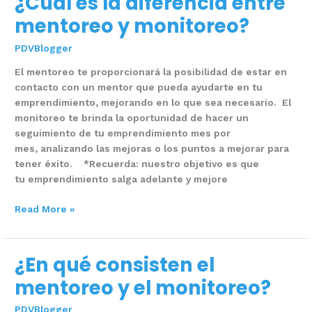
¿Cuál es la diferencia entre
es
mentoreo y monitoreo?
la
diferencia
PDVBlogger
entre
El mentoreo te proporcionará la posibilidad de estar en
mentoreo
contacto con un mentor que pueda ayudarte en tu
y
emprendimiento, mejorando en lo que sea necesario. El
monitoreo?
monitoreo te brinda la oportunidad de hacer un
seguimiento de tu emprendimiento mes por
mes, analizando las mejoras o los puntos a mejorar para
tener éxito. *Recuerda: nuestro objetivo es que
tu emprendimiento salga adelante y mejore
Read More »
¿En qué consisten el
¿En
qué
mentoreo y el monitoreo?
consisten
el
PDVBlogger