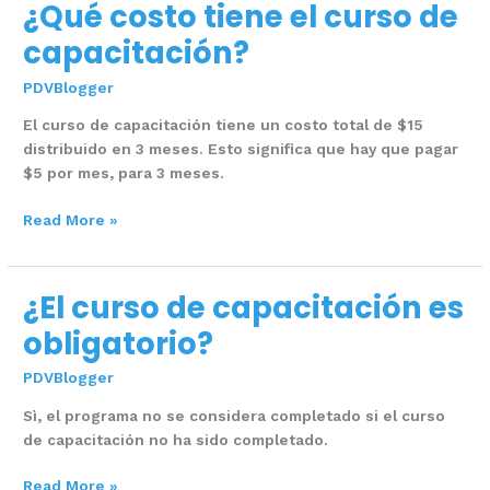
¿Qué costo tiene el curso de
¿Qué
costo
capacitación?
tiene
el
PDVBlogger
curso
El curso de capacitación tiene un costo total de $15
de
distribuido en 3 meses. Esto significa que hay que pagar
capacitación?
$5 por mes, para 3 meses.
Read More »
¿El curso de capacitación es
¿El
curso
obligatorio?
de
capacitación
PDVBlogger
es
Sì, el programa no se considera completado si el curso
obligatorio?
de capacitación no ha sido completado.
Read More »