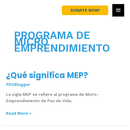
Skip
MAI
to
DONATE NOW!
content
MEN
PROGRAMA DE
MICRO
EMPRENDIMIENTO
¿Qué significa MEP?
¿Qué
significa
PDVBlogger
MEP?
La sigla MEP se refiere al programa de Micro-
Emprendimiento de Pan de Vida.
Read More »