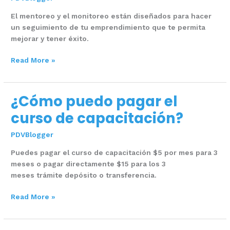
mentoreo
El mentoreo y el monitoreo están diseñados para hacer
y
un seguimiento de tu emprendimiento que te permita
el
mejorar y tener éxito.
monitoreo?
Read More »
¿Cómo puedo pagar el
¿Cómo
puedo
curso de capacitación?
pagar
el
PDVBlogger
curso
Puedes pagar el curso de capacitación $5 por mes para 3
de
meses o pagar directamente $15 para los 3
capacitación?
meses trámite depósito o transferencia.
Read More »