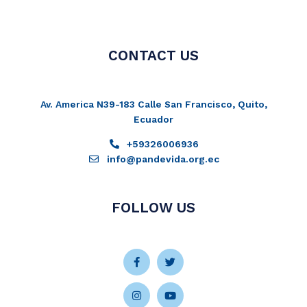
CONTACT US
Av. America N39-183 Calle San Francisco, Quito,
Ecuador
+59326006936
info@pandevida.org.ec
FOLLOW US
Facebook-
Instagram
Twitter
Youtube
f